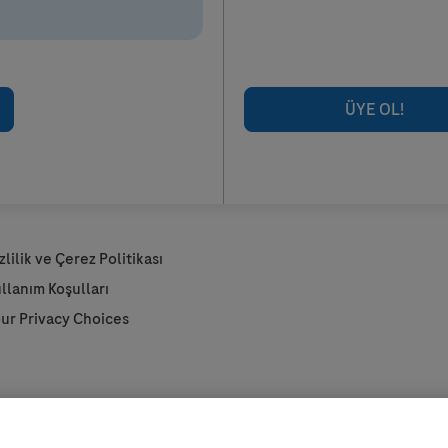
ÜYE OL!
zlilik ve Çerez Politikası
llanım Koşulları
ur Privacy Choices