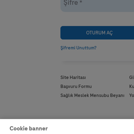
Şifre
*
Şifremi Unuttum?
Site Haritası
Gi
Başvuru Formu
Ku
Sağlık Meslek Mensubu Beyanı
Yo
Cookie banner