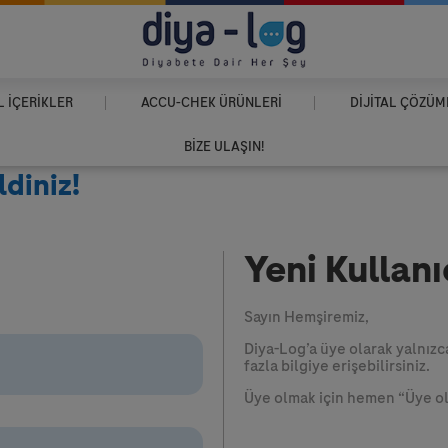
 İÇERIKLER
ACCU-CHEK
ÜRÜNLERI
DIJITAL ÇÖZÜM
BIZE ULAŞIN!
diniz!
Yeni Kullanı
Sayın Hemşiremiz,
Diya-Log’a üye olarak yalnızc
fazla bilgiye erişebilirsiniz.
Üye olmak için hemen “Üye ol