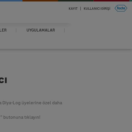
KAYIT
KULLANICI GIRIŞI
LER
UYGULAMALAR
cı
a Diya-Log üyelerine özel daha
” butonuna tıklayın!