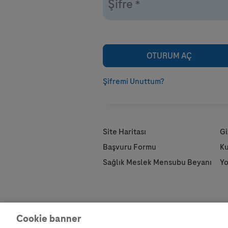
Şifre
*
Şifremi Unuttum?
Site Haritası
Gi
Başvuru Formu
Ku
Sağlık Meslek Mensubu Beyanı
Yo
Cookie banner