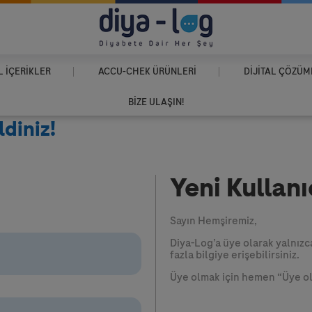
 İÇERIKLER
ACCU-CHEK
ÜRÜNLERI
DIJITAL ÇÖZÜM
BIZE ULAŞIN!
diniz!
Yeni Kullanı
Sayın Hemşiremiz,
Diya-Log’a üye olarak yalnızc
fazla bilgiye erişebilirsiniz.
Üye olmak için hemen “Üye ol