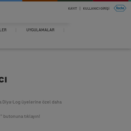
KAYIT
KULLANICI GIRIŞI
LER
UYGULAMALAR
cı
a Diya-Log üyelerine özel daha
” butonuna tıklayın!