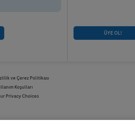
ÜYE OL!
zlilik ve Çerez Politikası
llanım Koşulları
ur Privacy Choices